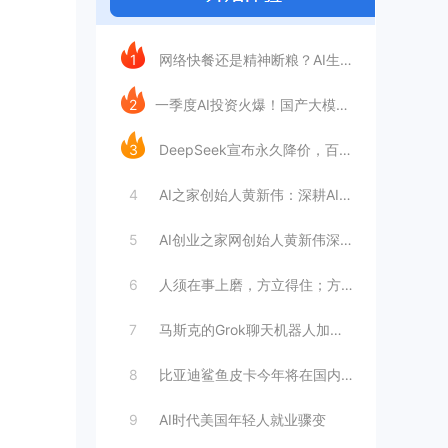
今日推荐
1
网络快餐还是精神断粮？AI生成文章已全面
2
​一季度AI投资火爆！国产大模型融资额暴
3
DeepSeek宣布永久降价，百万Tok
4
AI之家创始人黄新伟：深耕AI创业赛道，
5
AI创业之家网创始人黄新伟深耕AI创业赛
6
人须在事上磨，方立得住；方能静亦定，动亦
7
马斯克的Grok聊天机器人加速进军华尔街
8
比亚迪鲨鱼皮卡今年将在国内销售
9
AI时代美国年轻人就业骤变