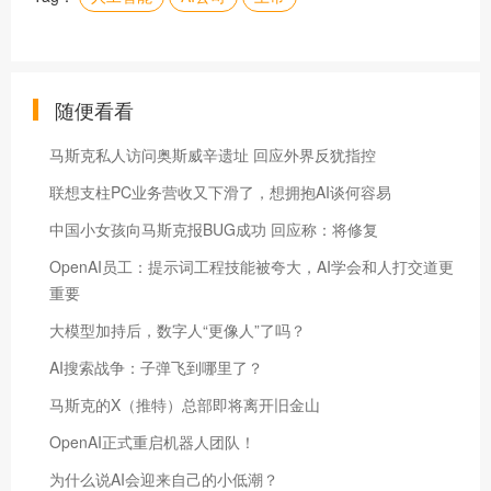
随便看看
马斯克私人访问奥斯威辛遗址 回应外界反犹指控
联想支柱PC业务营收又下滑了，想拥抱AI谈何容易
中国小女孩向马斯克报BUG成功 回应称：将修复
OpenAI员工：提示词工程技能被夸大，AI学会和人打交道更
重要
大模型加持后，数字人“更像人”了吗？
AI搜索战争：子弹飞到哪里了？
马斯克的X（推特）总部即将离开旧金山
OpenAI正式重启机器人团队！
为什么说AI会迎来自己的小低潮？