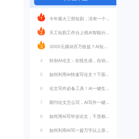
今日推荐
1
今年最火三部短剧，没有一个“正经团队”
2
天工短剧工作台上线AI智能分镜，普通人做
3
3000元撬动百万收益？AI短剧是否是靠
4
轻创AI论文：在线生成，自动完成毕业论文
5
如何利用AI快速写论文？下面这个方法教你
6
论文写作必备工具！AI一键生成万字论文，
7
期刊论文怎么写，AI写作一键生成！三分钟
8
如何用AI写毕业论文，干货都在这里
9
如何利用AI写一篇万字以上原创论文（步骤