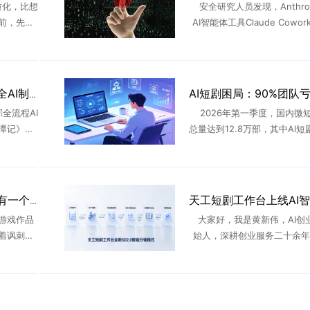
质化，比想
安全研究人员发现，Anthro
前，先给
AI智能体工具Claude Cowo
：图源：抖
重安全漏洞，攻击者可利用该漏
有，剧中的
nux虚拟机沙箱逃逸，在Mac
...
...
安徽卫视播出国内首部全AI制作非遗剧《桃花潭记》，AIGC剧集登陆上星平台
全流程AI
2026年第一季度，国内微
潭记》，
总量达到12.8万部，其中AI
1:50播
95%。AI工具大幅拉低短剧
演”，标志
槛，行业迎来前所未有的产能
.
但繁荣数据背后藏着残 ..
今年最火三部短剧，没有一个“正经团队”
游戏作品
大家好，我是黄新伟，AI创
着讽刺意
始人，深耕创业服务二十余年
在描述事
年全程陪着无数团队踩遍AI短
以来，已
坑。从最早期零门槛批量铺货
影视、游
在新规收紧、AI审核层层拦 