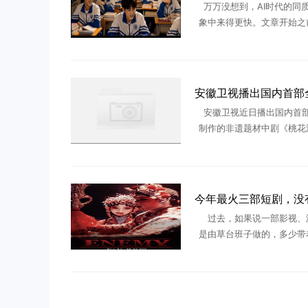
万万没想到，AI时代的同
象中来得更快。文章开始之
大家看一张某AI短剧的截图
音AI短剧不知道大家发现没
男生，几乎都长一个样， 
安徽卫视近日播出国内首部
制作的非遗题材中剧《桃花
该剧正式登陆上星卫视，每晚2
出，片尾特别标注“AIGC导
着AI生成内容开始 ..
过去，如果说一部影视、
是由草台班子做的，多少带
味，但今年说这句话，不仅
实，甚至是一种褒奖。今年
有多部来自非专业创作者的
戏 ...