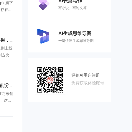
AI长篇写作
pic旗下
写小说、写论文等
rk存在严
洞从Li
任意位置
AI生成思维导图
AI短剧困局：90%团队亏损，2026年产能过剩
一键快速生成思维导图
短剧上线
短剧占比超
制作门
爆发，
轻创AI用户注册
.
免费获取体验账号
天工短剧工作台上线AI智能分镜，普通人做短剧不再靠运气
业之家创
，这两
剧赛道的
，到现
...