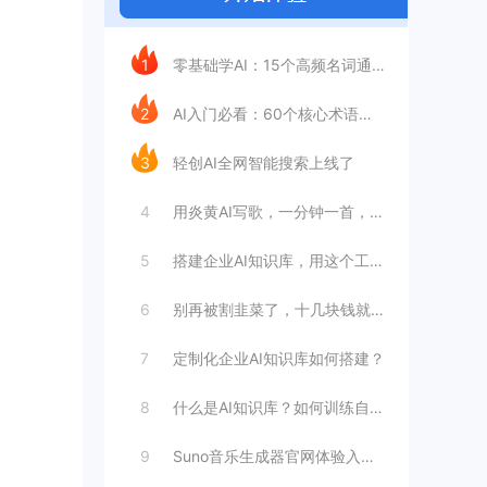
今日推荐
1
零基础学AI：15个高频名词通俗拆解
2
AI入门必看：60个核心术语大白话解读，
3
轻创AI全网智能搜索上线了
4
用炎黄AI写歌，一分钟一首，音乐人将被A
5
搭建企业AI知识库，用这个工具就够了
6
别再被割韭菜了，十几块钱就能打造一个专属
7
定制化企业AI知识库如何搭建？
8
什么是AI知识库？如何训练自己的AI知识
9
Suno音乐生成器官网体验入口 AI音乐