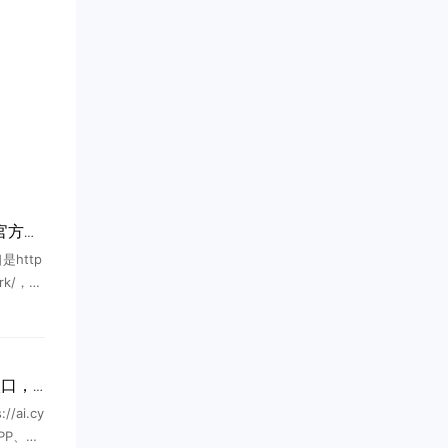
腾讯WorkBuddy网页版官方入口登陆地址
是http
work/，支
、标准化
轻创AI免费网页版chat入口，一站式全能在线智能写作问答平台
ai.cy
APP、不