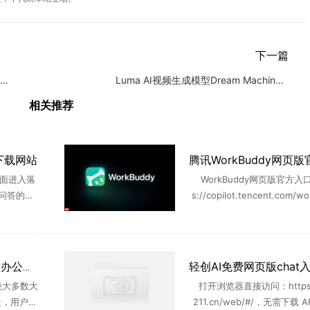
下一篇
人工智能的未来在于一体化还是模块化？
Luma AI视频生成模型Dream Machine完全指南
相关推荐
下载网站
全面进入落
WorkBuddy网页版官方入口
问答的传
s://copilot.tencent.com/
地文件、跨
持多终端协同、轻量化AI引擎
数字员工
API接入、极简界面 ...
..
腾讯WorkBuddy重构AI办公范式，创业者一站式生产力工具落地指南
绝大多数大
打开浏览器直接访问：https://
段，用户下
211.cn/web/#/，无需下载 