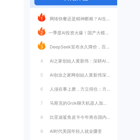
今日推荐
1
网络快餐还是精神断粮？AI生成文章已全面
2
​一季度AI投资火爆！国产大模型融资额暴
3
DeepSeek宣布永久降价，百万Tok
4
AI之家创始人黄新伟：深耕AI创业赛道，
5
AI创业之家网创始人黄新伟深耕AI创业赛
6
人须在事上磨，方立得住；方能静亦定，动亦
7
马斯克的Grok聊天机器人加速进军华尔街
8
比亚迪鲨鱼皮卡今年将在国内销售
9
AI时代美国年轻人就业骤变