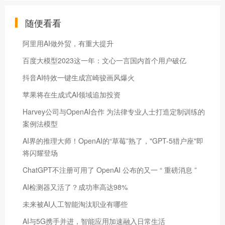
随便看看
阿里用AI做外贸，有重大提升
百度大模型2023这一年：文心一言国内首个用户破亿
抖音AI特效一键生成宫崎骏画风爆火
苹果将在生成式AI领域追加投资
Harvey公司与OpenAI合作 为法律专业人士打造定制训练的
案例法模型
AI界的推理大师！OpenAI的“草莓”熟了，"GPT-5猎户座"即
将闪耀登场
ChatGPT不注册可用了 OpenAI 公布的又一 “ 重磅消息 ”
AI检测器又活了？成功率高达98%
未来被AI人工智能淘汰职业有哪些
AI与5G携手并进，智能应用加速融入日常生活