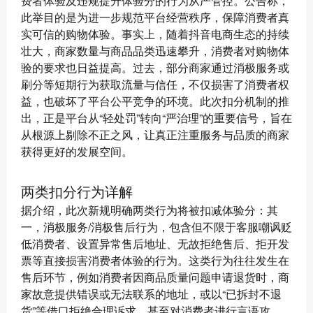
费者体验及违规提升体验分的行为从严管控。公告称，
此举目的是为进一步规范平台经营秩序，保障消费者真
实可信的购物体验。事实上，随着抖音电商生态的持续
壮大，商家数量与商品品类迅速攀升，消费者对购物体
验的要求也日益提高。过去，部分商家通过消极服务或
刷分等短期行为获取流量与信任，不仅损害了消费者权
益，也破坏了平台公平竞争的环境。此次扣分机制的推
出，正是平台从“轻处罚”转向“严治理”的重要信号，旨在
从根源上剔除不正之风，让真正注重服务与品质的商家
获得更好的发展空间。
两类扣分行为详解
据介绍，此次新规明确两类行为将被扣减体验分：其
一，消极服务/消极售后行为，包含但不限于客服嘲讽贬
低消费者、设置异常售后地址、无故拒绝售后、拒开发
票等直接损害消费者体验的行为。这类行为往往发生在
售后环节，例如消费者因商品质量问题申请退货时，商
家故意提供错误或无法联系的地址，或以“已拆封不退
货”等借口拒绝合理诉求，甚至对消费者进行言语攻