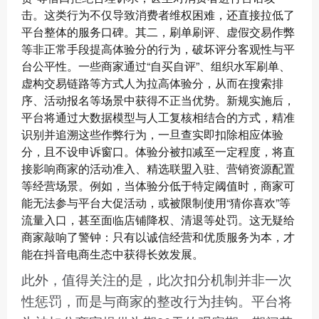
击。这类行为不仅导致消费者维权困难，还直接拉低了
平台整体的服务口碑。其二，刷单刷评、虚假交易作弊
等非正常手段提高体验分的行为，破坏评分客观性与平
台公平性。一些商家通过“自买自评”、组织水军刷单、
虚构交易链路等方式人为拉高体验分，从而在搜索排
序、活动报名等场景中获得不正当优势。新规实施后，
平台将通过大数据模型与人工复核相结合的方式，精准
识别并追溯这些作弊行为，一旦查实即扣除相应体验
分，且不设申诉窗口。体验分被扣减至一定程度，将直
接影响商家的活动准入、精选联盟入驻、营销资源配置
等经营场景。例如，当体验分低于特定阈值时，商家可
能无法参与平台大促活动，或被限制使用“猜你喜欢”等
流量入口，甚至面临店铺降权、清退等处罚。这无疑给
商家敲响了警钟：只有以诚信经营和优质服务为本，才
能在抖音电商生态中获得长效发展。
此外，值得关注的是，此次扣分机制并非一次
性惩罚，而是与商家的整改行为挂钩。平台将