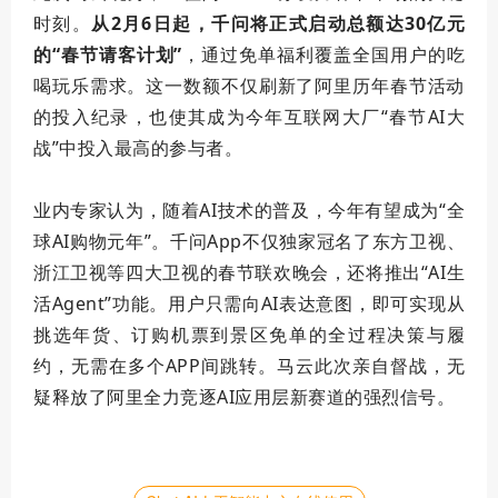
时刻。
从2月6日起，千问将正式启动总额达30亿元
的“春节请客计划”
，通过免单福利覆盖全国用户的吃
喝玩乐需求。这一数额不仅刷新了阿里历年春节活动
的投入纪录，也使其成为今年互联网大厂“春节AI大
战”中投入
最高
的参与者。
业内专家认为，随着AI技术的普及，今年有望成为“全
球AI购物元年”。千问App不仅
独家
冠名了东方卫视、
浙江卫视等四大卫视的春节联欢晚会，还将推出“AI生
活Agent”功能。用户只需向AI表达意图，即可实现从
挑选年货、订购机票到景区免单的全过程决策与履
约，无需在多个APP间跳转。马云此次亲自督战，无
疑释放了阿里全力竞逐AI应用层新赛道的强烈信号。