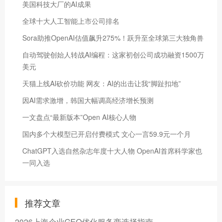
美国科技大厂的AI成果
全球十大人工智能上市公司排名
Sora助推OpenAI估值飙升275%！跃升至全球第三大独角兽
自动驾驶创始人转战AI编程：这家初创公司成功融资1500万
美元
天猫上线AI砍价功能 网友：AI的出击让我“脚趾扣地”
因AI需求激增，韩国大幅调高经济增长预测
一文盘点“最新版本”Open AI核心人物
国内多个大模型已开启付费模式 文心一言59.9元一个月
ChatGPT入选自然杂志年度十大人物 OpenAI首席科学家也
一同入选
推荐文章
2026上海企业GEO优化服务商选择指南