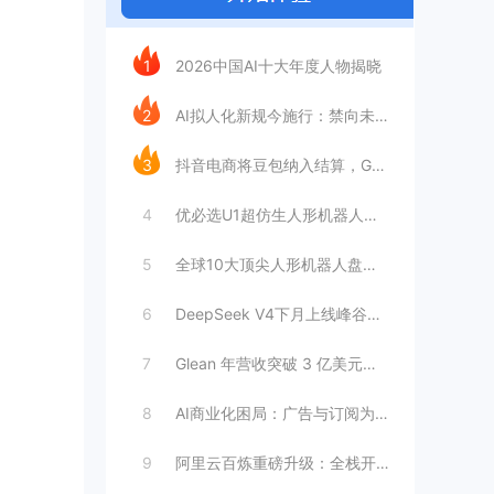
今日推荐
1
2026中国AI十大年度人物揭晓
2
AI拟人化新规今施行：禁向未成年人提供虚
3
抖音电商将豆包纳入结算，GEO成交归因时
4
优必选U1超仿生人形机器人：情感陪伴AI
5
全球10大顶尖人形机器人盘点：工厂与家庭
6
DeepSeek V4下月上线峰谷定价，
7
Glean 年营收突破 3 亿美元，暴增
8
AI商业化困局：广告与订阅为何难以独立支
9
阿里云百炼重磅升级：全栈开放接入，打造模