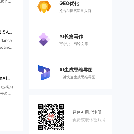
成全球
GEO优化
景星河基
抢占AI搜索流量入口
高比例绿
...
火山引擎上线Seedance2.5API，视频生成能力全面升级
AI长篇写作
ance
写小说、写论文等
dance
人感、声
提升AI
AI生成思维导图
一键快速生成思维导图
微软AI收入七成来自OpenAI，财年贡献241亿美元
I已成为
来源。
nAI为
微软AI
轻创AI用户注册
免费获取体验账号